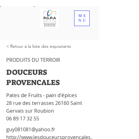
ME
NU
< Retour à la liste des expostants
PRODUITS DU TERROIR
DOUCEURS
PROVENCALES
Pates de Fruits - pain d'épices
28 rue des terrasses 26160 Saint
Gervais sur Roubion
06 89 17 32 55
guy081081@yahoo.fr
http://www.lesdouceursprovencales.