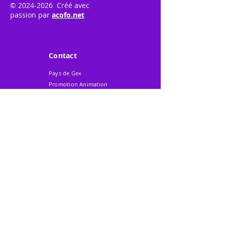
©
2024-2026
Créé avec
passion par
acofo.net
Contact
Pays de Gex
Promotion Animation
217 Avenue de
Perdtemps
BP 303
01170 - GEX Cedex
Tél. 04 50 42 35 45
Mobile 06 62 22 40 48
Mail
:
contact@gexpo.fr
Instagram
Facebook