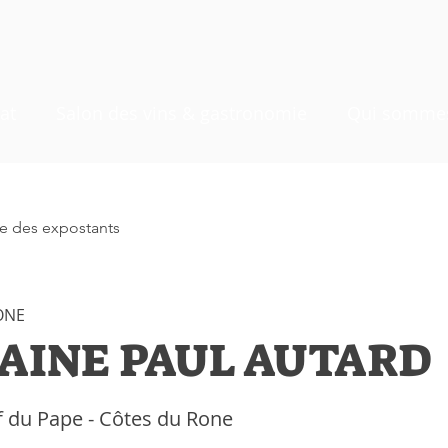
at
Salon des vins & gastronomie
Qui sommes
ste des expostants
ONE
INE PAUL AUTARD
 du Pape - Côtes du Rone