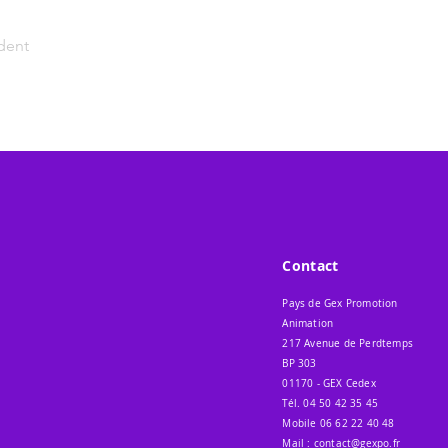
dent
Contact
Pays de Gex Promotion
Animation
217 Avenue de Perdtemps
BP 303
01170 - GEX Cedex
Tél. 04 50 42 35 45
Mobile 06 62 22 40 48
Mail :
contact@gexpo.fr