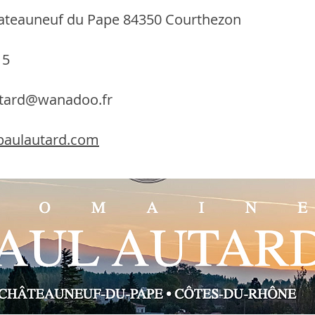
ateauneuf du Pape 84350 Courthezon
15
utard@wanadoo.fr
paulautard.com