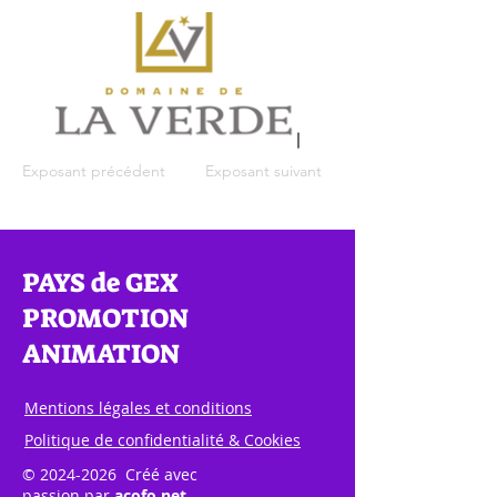
Exposant précédent
Exposant suivant
PAYS de GEX
PROMOTION
ANIMATION
Mentions légales et conditions
Politique de confidentialité & Cookies
©
2024-2026
Créé avec
passion par
acofo.net