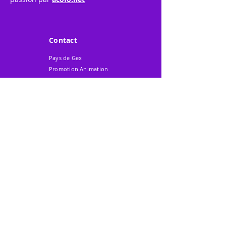
Contact
Pays de Gex
Promotion Animation
217 Avenue de
Perdtemps
BP 303
01170 - GEX Cedex
Tél. 04 50 42 35 45
Mobile 06 62 22 40 48
Mail
:
contact@gexpo.fr
Instagram
Facebook