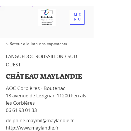
ME
NU
< Retour à la liste des expostants
LANGUEDOC ROUSSILLON / SUD-
OUEST
CHÂTEAU MAYLANDIE
AOC Corbières - Boutenac
18 avenue de Lézignan 11200 Ferrals
les Corbières
06 61 93 01 33
delphine.maymil@maylandie.fr
http://www.maylandie.fr