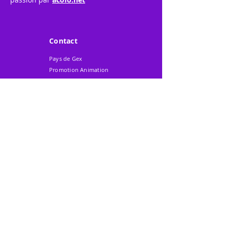
Contact
Pays de Gex
Promotion Animation
217 Avenue de
Perdtemps
BP 303
01170 - GEX Cedex
Tél. 04 50 42 35 45
Mobile 06 62 22 40 48
Mail
:
contact@gexpo.fr
Instagram
Facebook