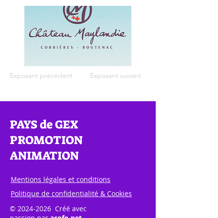
Exposant précédent
Exposant suivant
PAYS de GEX
PROMOTION
ANIMATION
Mentions légales et conditions
Politique de confidentialité & Cookies
©
2024-2026
Créé avec
passion par
acofo.net