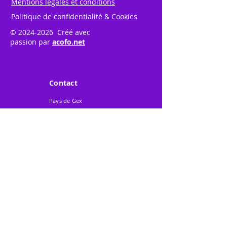
Mentions légales et conditions
Politique de confidentialité & Cookies
©
2024-2026
Créé avec
passion par
acofo.net
Contact
Pays de Gex
Promotion Animation
217 Avenue de
Perdtemps
BP 303
01170 - GEX Cedex
Tél. 04 50 42 35 45
Mobile 06 62 22 40 48
Mail
:
contact@gexpo.fr