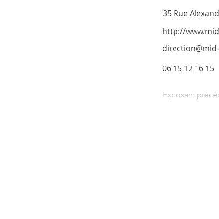
35 Rue Alexand
http://www.mi
direction@mid
06 15 12 16 15
Exposant précé