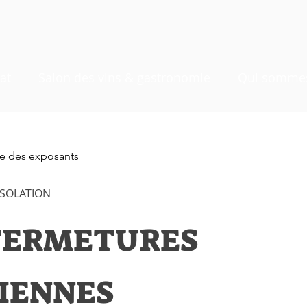
at
Salon des vins & gastronomie
Qui sommes
ste des exposants
ISOLATION
FERMETURES
IENNES