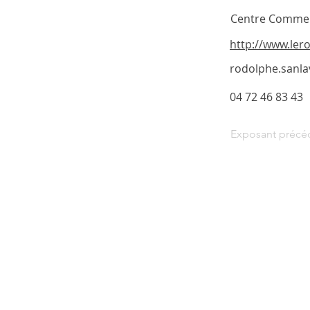
Centre Commerci
http://www.ler
rodolphe.sanlav
04 72 46 83 43
Exposant précé