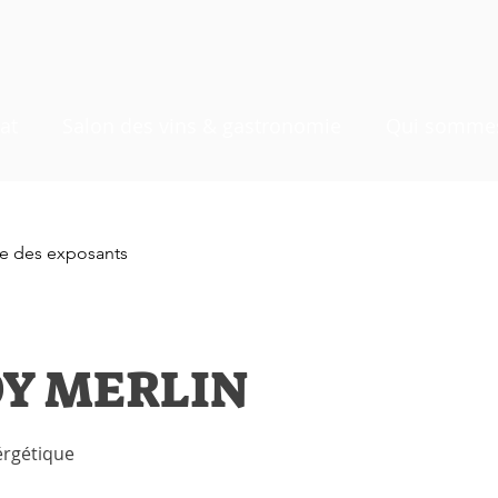
at
Salon des vins & gastronomie
Qui sommes
ste des exposants
Y MERLIN
érgétique