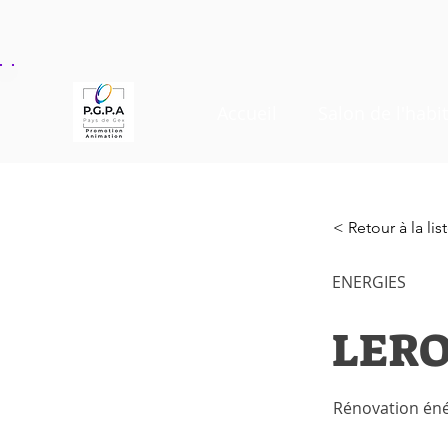
Accueil
Salon de l'habit
< Retour à la li
ENERGIES
LERO
Rénovation én