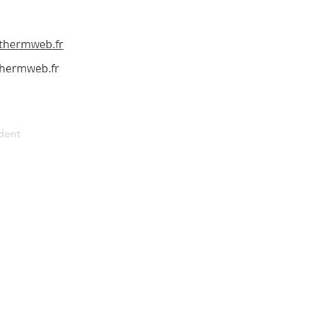
othermweb.fr
hermweb.fr
dent