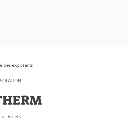
at
Salon des vins & gastronomie
Qui sommes
ste des exposants
ISOLATION
THERM
es - Volets