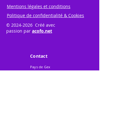
Mentions légales et conditions
Politique de confidentialité & Cookies
©
2024-2026
Créé avec
passion par
acofo.net
Contact
Pays de Gex
Promotion Animation
217 Avenue de
Perdtemps
BP 303
01170 - GEX Cedex
Tél. 04 50 42 35 45
Mobile 06 62 22 40 48
Mail
:
contact@gexpo.fr