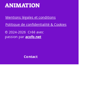
ANIMATION
Mentions légales et conditions
Politique de confidentialité & Cookies
©
2024-2026
Créé avec
passion par
acofo.net
Contact
Pays de Gex
Promotion Animation
217 Avenue de
Perdtemps
BP 303
01170 - GEX Cedex
Tél. 04 50 42 35 45
Mobile 06 62 22 40 48
Mail